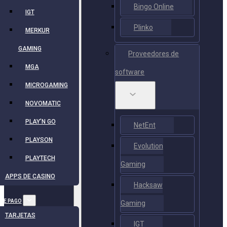
Bingo Online
IGT
Plinko
MERKUR
GAMING
Proveedores de
MGA
software
MICROGAMING
NOVOMATIC
PLAY’N GO
NetEnt
PLAYSON
Evolution
PLAYTECH
Gaming
APPS DE CASINO
Hacksaw
DE PAGO
Gaming
TARJETAS
IGT