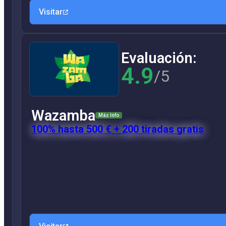
Visitar
Evaluación:
4.9
/5
Wazamba
Más Info
100% hasta 500 € + 200 tiradas gratis