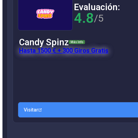
Evaluación:
4.8
/5
Candy Spinz
Más Info
Hasta 1500 € + 300 Giros Gratis
Visitar