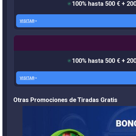
100% hasta 500 € + 200
VISITAR
100% hasta 500 € + 200
VISITAR
Otras Promociones de Tiradas Gratis