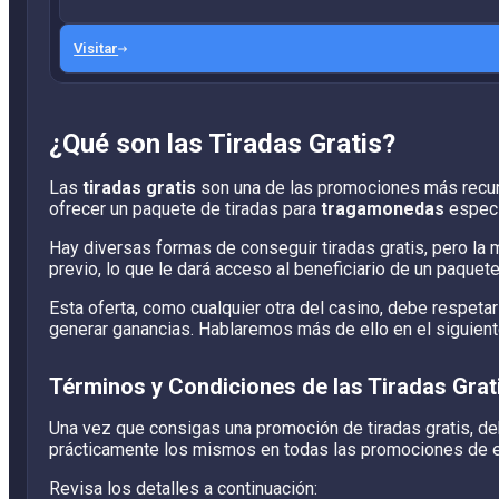
Visitar
¿Qué son las Tiradas Gratis?
Las
tiradas gratis
son una de las promociones más recurr
ofrecer un paquete de tiradas para
tragamonedas
especí
Hay diversas formas de conseguir tiradas gratis, pero la
previo, lo que le dará acceso al beneficiario de un paquete
Esta oferta, como cualquier otra del casino, debe respeta
generar ganancias. Hablaremos más de ello en el siguient
Términos y Condiciones de las Tiradas Grat
Una vez que consigas una promoción de tiradas gratis, d
prácticamente los mismos en todas las promociones de e
Revisa los detalles a continuación: