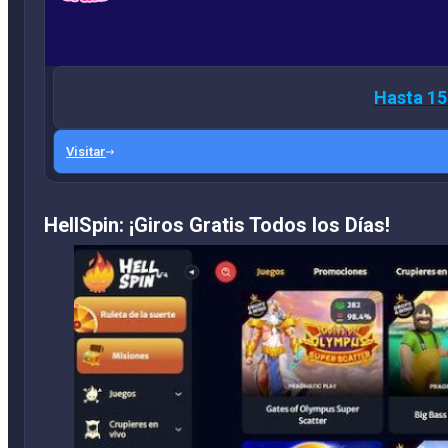
Hasta 15
Visitar
HellSpin: ¡Giros Gratis Todos los Días!