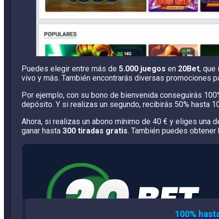
Puedes elegir entre más de
5.000 juegos
en
20Bet
, que
vivo y más. También encontrarás diversas promociones par
Por ejemplo, con su bono de bienvenida conseguirás 10
depósito. Y si realizas un segundo, recibirás 50% hasta 
Ahora, si realizas un abono mínimo de 40 € y eliges una de
ganar hasta
300 tiradas gratis
. También puedes obtener
100% hasta