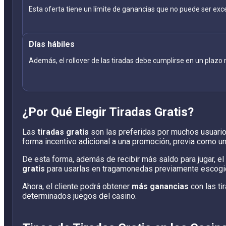
Esta oferta tiene un límite de ganancias que no puede ser exc
Días hábiles
Además, el rollover de las tiradas debe cumplirse en un plazo
¿Por Qué Elegir Tiradas Gratis?
Las
tiradas gratis
son las preferidas por muchos usuari
forma incentivo adicional a una promoción, previa como u
De esta forma, además de recibir más saldo para jugar, e
gratis
para usarlas en tragamonedas previamente escogid
Ahora, el cliente podrá obtener
más ganancias
con las t
determinados juegos del casino.