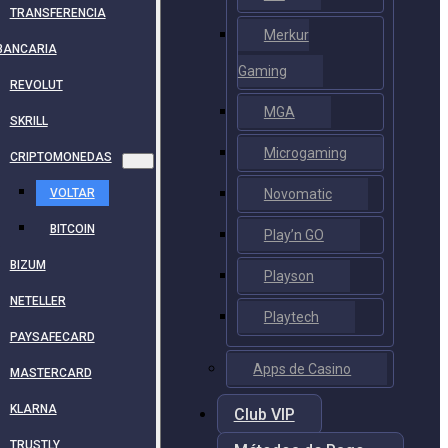
TRANSFERENCIA
Merkur
BANCARIA
Gaming
REVOLUT
MGA
SKRILL
Microgaming
CRIPTOMONEDAS
VOLTAR
Novomatic
BITCOIN
Play’n GO
BIZUM
Playson
NETELLER
Playtech
PAYSAFECARD
Apps de Casino
MASTERCARD
KLARNA
Club VIP
TRUSTLY