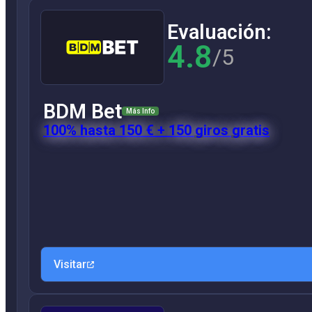
Evaluación:
4.8
/5
BDM Bet
Más Info
100% hasta 150 € + 150 giros gratis
Visitar