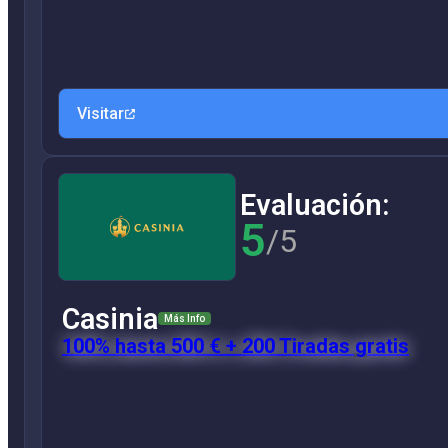
Visitar
Evaluación:
5
/5
Casinia
Más Info
100% hasta 500 € + 200 Tiradas gratis