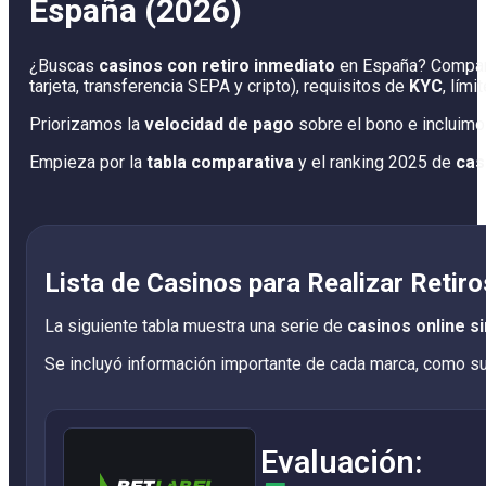
España (2026)
¿Buscas
casinos con retiro inmediato
en España? Comp
tarjeta, transferencia SEPA y cripto), requisitos de
KYC
, lím
Priorizamos la
velocidad de pago
sobre el bono e incluimos
Empieza por la
tabla comparativa
y el ranking 2025 de
cas
Lista de Casinos para Realizar Retir
La siguiente tabla muestra una serie de
casinos online si
Se incluyó información importante de cada marca, como s
Evaluación: