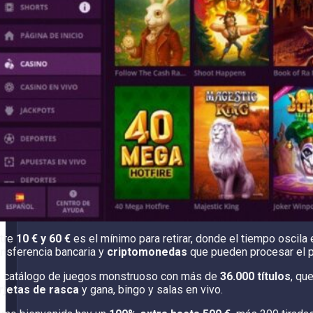
tre
10 € y 60 €
es el mínimo para retirar, donde el tiempo oscila
ansferencia bancaria y
criptomonedas
que pueden procesar el 
 catálogo de juegos monstruoso con más de
36.000 títulos
, qu
rjetas de rasca
y gana, bingo y salas en vivo.