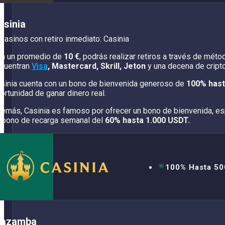
asinia
n un promedio de
10 €
, podrás realizar retiros a través de méto
cuentran
Visa
, Mastercard, Skrill, Jeton
y una decena de crip
sinia cuenta con un bono de bienvenida generoso de
100% hast
ortunidad de ganar dinero real.
emás, Casinia es famoso por ofrecer un bono de bienvenida, e
 bono de recarga semanal del
60% hasta 1.000 USDT.
100% Hasta 500
azamba