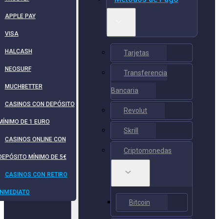
APPLE PAY
VISA
HALCASH
Tarjetas
NEOSURF
Transferencia
MUCHBETTER
Bancaria
CASINOS CON DEPÓSITO
Revolut
MÍNIMO DE 1 EURO
Skrill
CASINOS ONLINE CON
Criptomonedas
DEPÓSITO MÍNIMO DE 5€
CASINOS CON RETIRO
INMEDIATO
Bitcoin