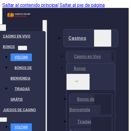
Saltar al contenido principal
Saltar al pie de página
CASINO EN VIVO
Casinos
BONOS
Casino en Vivo
VOLTAR
BONOS DE
Bonos
BIENVENIDA
TIRADAS
Bonos de
GRÁTIS
Bienvenida
JUEGOS DE CASINO
Tiradas
VOLTAR