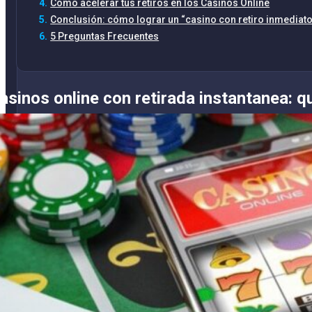
Cómo acelerar tus retiros en los Casinos Online
Conclusión: cómo lograr un “casino con retiro inmediato”
5 Preguntas Frecuentes
asinos online con retirada instantanea: 