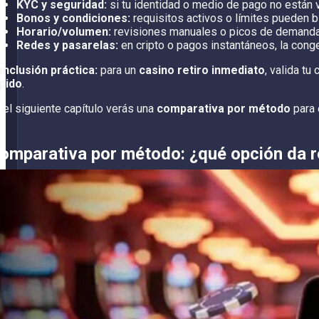
KYC y seguridad:
si tu identidad o medio de pago no están ve
Bonos y condiciones:
requisitos activos o límites pueden bl
Horario/volumen:
revisiones manuales o picos de demand
Redes y pasarelas:
en cripto o pagos instantáneos, la conge
nclusión práctica:
para un
casino retiro inmediato
, valida t
pido
.
 el siguiente capítulo verás una
comparativa por método
para 
omparativa por método: ¿qué opción da r