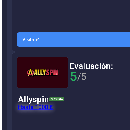
Visitar
Evaluación:
5
/5
Allyspin
Más Info
Hasta 1000 €