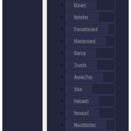
Bizum
Neteller
Paysafecard
Mastercard
Klarna
Trustly
Apple Pay
Visa
Halcash
Neosurf
MuchBetter