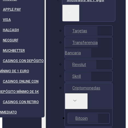
APPLE PAY
VISA
HALCASH
Tarjetas
NEOSURF
Transferencia
MUCHBETTER
Bancaria
CASINOS CON DEPÓSITO
Revolut
MÍNIMO DE 1 EURO
Skrill
CASINOS ONLINE CON
Criptomonedas
DEPÓSITO MÍNIMO DE 5€
CASINOS CON RETIRO
INMEDIATO
Bitcoin