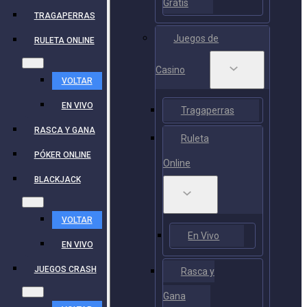
Grátis
TRAGAPERRAS
Juegos de
RULETA ONLINE
Casino
VOLTAR
EN VIVO
Tragaperras
RASCA Y GANA
Ruleta
PÓKER ONLINE
Online
BLACKJACK
VOLTAR
En Vivo
EN VIVO
JUEGOS CRASH
Rasca y
Gana