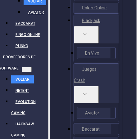
VOLTAR
Póker Online
AVIATOR
Blackjack
BACCARAT
BINGO ONLINE
PLINKO
En Vivo
PROVEEDORES DE
SOFTWARE
Juegos
VOLTAR
Crash
NETENT
EVOLUTION
Aviator
GAMING
HACKSAW
Baccarat
GAMING