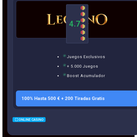
4.7
Juegos Exclusivos
+ 5.000 Juegos
Boost Acumulador
100% Hasta 500 € + 200 Tiradas Gratis
ONLINE CASINO