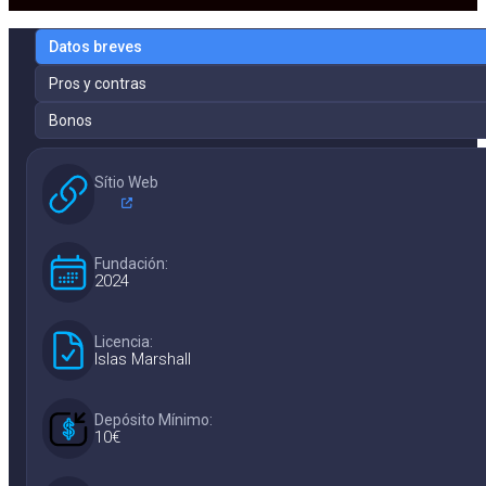
Datos breves
Pros y contras
Bonos
Sítio Web
Fundación:
2024
Licencia:
Islas Marshall
Depósito Mínimo:
10€